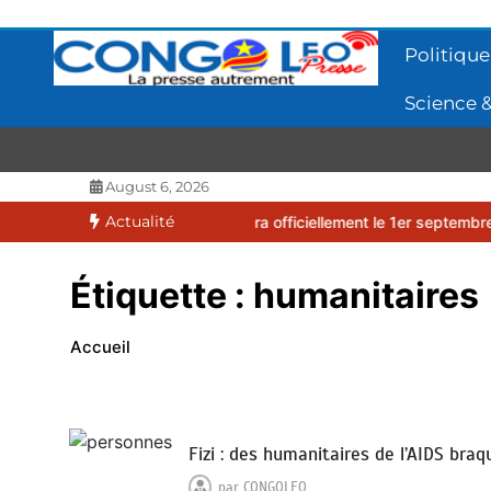
Aller
au
Politique
contenu
Science &
CONGOLEO
La presse autrement
August 6, 2026
Actualité
2026-2027 débutera officiellement le 1er septembre 2026
EUFBUK 
Étiquette :
humanitaires
Accueil
Fizi : des humanitaires de l’AIDS bra
par
CONGOLEO