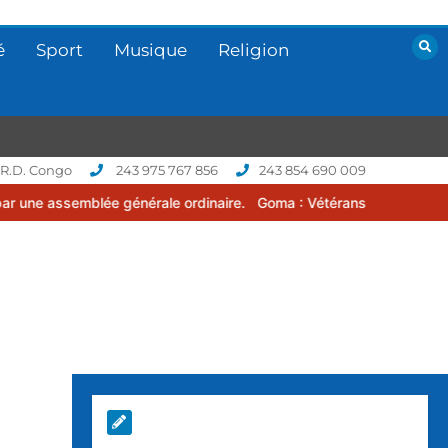
é
Sport
Musique
Religion
 R.D. Congo
243 975 767 856
243 854 690 009
 générale ordinaire.
Goma : Vétérans Cup 2026 -2027, une compétit