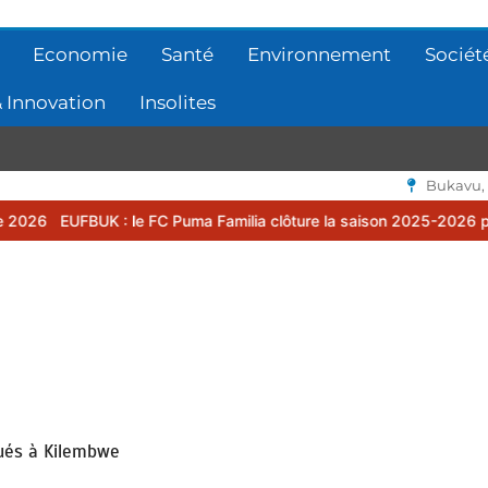
Economie
Santé
Environnement
Sociét
 Innovation
Insolites
Bukavu,
: le FC Puma Familia clôture la saison 2025-2026 par une assemblée
qués à Kilembwe