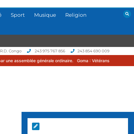
é
Sport
Musique
Religion
 R.D. Congo
243 975 767 856
243 854 690 009
 générale ordinaire.
Goma : Vétérans Cup 2026 -2027, une compétit