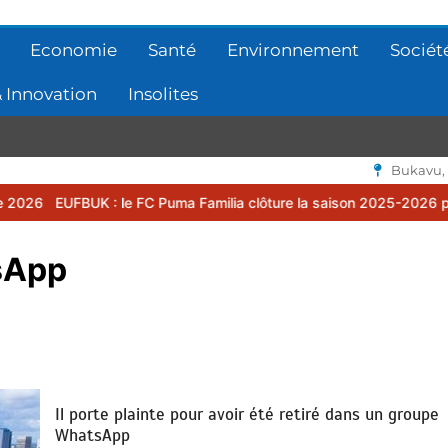
Economie
Santé
Environnement
Sociét
 Innovation
Insolites
Bukavu,
 le FC Puma Familia clôture la saison 2025-2026 par une assemblée
sApp
Il porte plainte pour avoir été retiré dans un groupe
WhatsApp