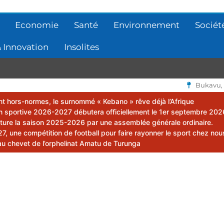
Economie
Santé
Environnement
Sociét
 Innovation
Insolites
Bukavu,
lent hors-normes, le surnommé « Kebano » rêve déjà l’Afrique
 sportive 2026-2027 débutera officiellement le 1er septembre 202
ôture la saison 2025-2026 par une assemblée générale ordinaire.
 une compétition de football pour faire rayonner le sport chez nou
au chevet de l’orphelinat Amatu de Turunga