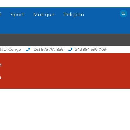
é
Sport
Musique
Religion
 R.D. Congo
243 975 767 856
243 854 690 009
6
s.