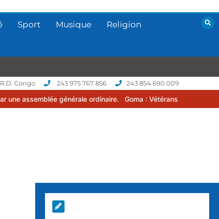
é
Sport
Musique
Religion
 R.D. Congo
243 975 767 856
243 854 690 009
 générale ordinaire.
Goma : Vétérans Cup 2026 -2027, une compétit