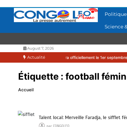
Aller
au
Politique
contenu
Science &
CONGOLEO
La presse autrement
August 7, 2026
Actualité
2026-2027 débutera officiellement le 1er septembre 2026
EUFBUK 
Étiquette :
football fémi
Accueil
Talent local: Merveille Faradja, le sifflet 
par
CONGOLEO