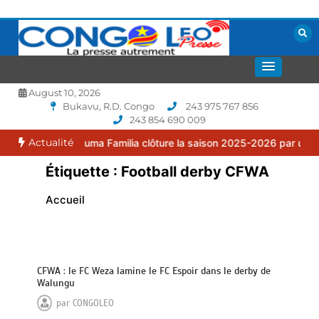
Aller
au
contenu
La presse autrement
CONGOLEO
August 10, 2026
Bukavu, R.D. Congo
243 975 767 856
243 854 690 009
Actualité
 : le FC Puma Familia clôture la saison 2025-2026 par une assembl
Étiquette :
Football derby CFWA
Accueil
CFWA : le FC Weza lamine le FC Espoir dans le derby de
Walungu
par
CONGOLEO