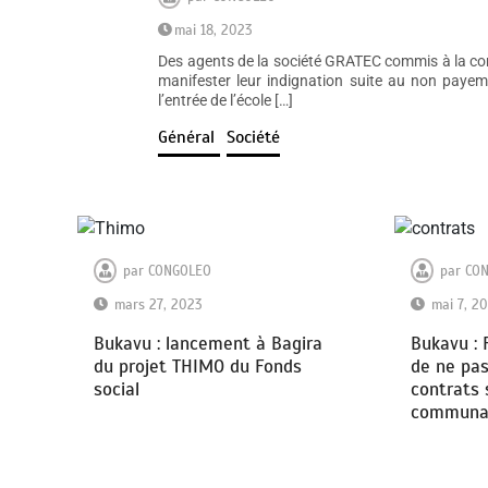
mai 18, 2023
Des agents de la société GRATEC commis à la cons
manifester leur indignation suite au non payemen
l’entrée de l’école […]
Général
Société
par
CONGOLEO
par
CO
mars 27, 2023
mai 7, 2
Bukavu : lancement à Bagira
Bukavu : 
du projet THIMO du Fonds
de ne pas
social
contrats 
communau