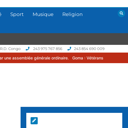
é
Sport
Musique
Religion
 R.D. Congo
243 975 767 856
243 854 690 009
 générale ordinaire.
Goma : Vétérans Cup 2026 -2027, une compétit