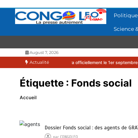
Aller
au
Politique
contenu
Science &
CONGOLEO
La presse autrement
August 7, 2026
Actualité
2026-2027 débutera officiellement le 1er septembre 2026
EUFBUK :
Étiquette :
Fonds social
Accueil
Dossier Fonds social : des agents de GR
par
CONGOLEO