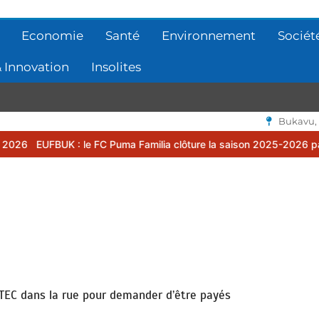
Economie
Santé
Environnement
Sociét
 Innovation
Insolites
Bukavu,
 le FC Puma Familia clôture la saison 2025-2026 par une assemblée
ATEC dans la rue pour demander d’être payés