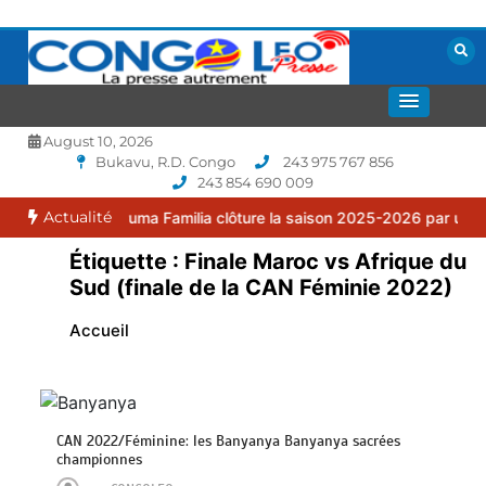
Aller
au
contenu
La presse autrement
CONGOLEO
August 10, 2026
Bukavu, R.D. Congo
243 975 767 856
243 854 690 009
Actualité
 : le FC Puma Familia clôture la saison 2025-2026 par une assembl
Étiquette :
Finale Maroc vs Afrique du
Sud (finale de la CAN Féminie 2022)
Accueil
CAN 2022/Féminine: les Banyanya Banyanya sacrées
championnes