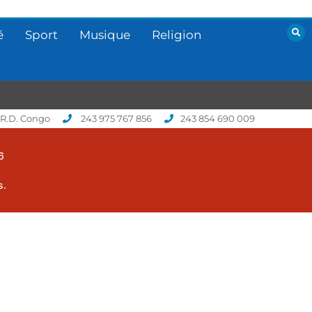
é
Sport
Musique
Religion
 R.D. Congo
243 975 767 856
243 854 690 009
6
s.