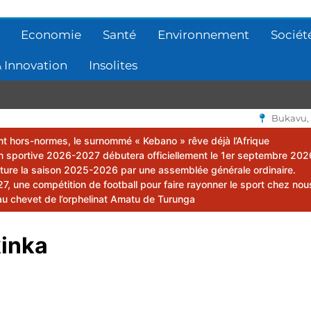
Economie
Santé
Environnement
Sociét
 Innovation
Insolites
Bukavu,
lent hors-normes, le surnommé « Kebano » rêve déjà l’Afrique
 sportive 2026-2027 débutera officiellement le 1er septembre 202
ôture la saison 2025-2026 par une assemblée générale ordinaire.
 une compétition de football pour faire rayonner le sport chez nou
au chevet de l’orphelinat Amatu de Turunga
kinka