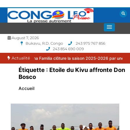
Aller
au
contenu
La presse autrement
CONGOLEO
August 7, 2026
Bukavu, R.D. Congo
243 975 767 856
243 854 690 009
Actualité
: le FC Puma Familia clôture la saison 2025-2026 par une assemblée
Étiquette :
Etoile du Kivu affronte Don
Bosco
Accueil