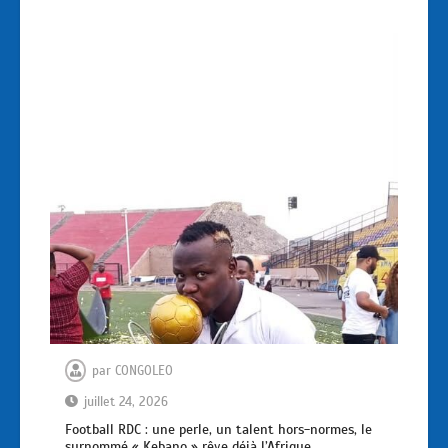
par
CONGOLEO
juillet 24, 2026
Football RDC : une perle, un talent hors-normes, le
surnommé « Kebano » rêve déjà l’Afrique