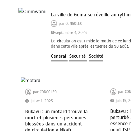
La ville de Goma se réveille au rythm
par
CONGOLEO
septembre 4, 2023
La circulation est timide le matin de ce lun
dans cette ville après les tueries du 30 août.
Général
Sécurité
Société
par
CO
par
CONGOLEO
juin 15, 
juillet 1, 2023
Bukavu : 
Bukavu : un motard trouve la
perturbé 
mort et plusieurs personnes
essence 
blessées dans un accident
point ISP
de circulation à Nkafu