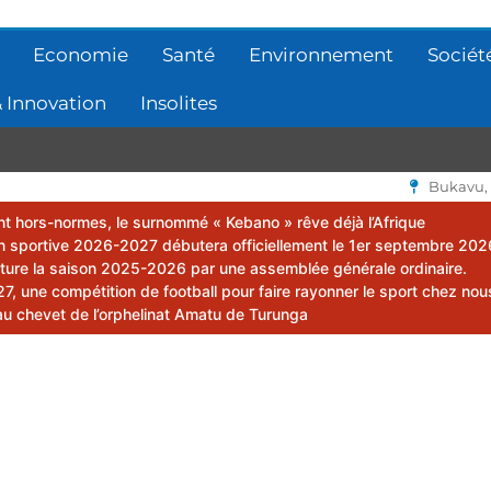
Economie
Santé
Environnement
Sociét
 Innovation
Insolites
Bukavu,
lent hors-normes, le surnommé « Kebano » rêve déjà l’Afrique
 sportive 2026-2027 débutera officiellement le 1er septembre 202
ôture la saison 2025-2026 par une assemblée générale ordinaire.
 une compétition de football pour faire rayonner le sport chez nou
au chevet de l’orphelinat Amatu de Turunga