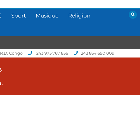
é
Sport
Musique
Religion
 R.D. Congo
243 975 767 856
243 854 690 009
6
s.