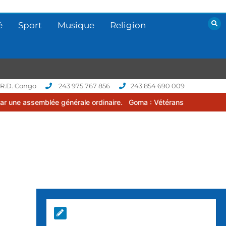
é
Sport
Musique
Religion
 R.D. Congo
243 975 767 856
243 854 690 009
générale ordinaire.
Goma : Vétérans Cup 2026 -2027, une compétitio