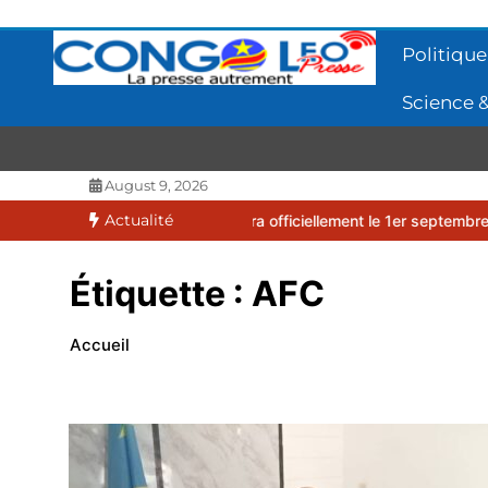
Aller
au
Politique
contenu
Science &
CONGOLEO
La presse autrement
August 9, 2026
Actualité
26-2027 débutera officiellement le 1er septembre 2026
EUFBUK : 
Étiquette :
AFC
Accueil