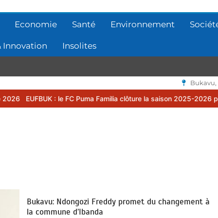
Economie
Santé
Environnement
Sociét
 Innovation
Insolites
Bukavu,
le FC Puma Familia clôture la saison 2025-2026 par une assemblée 
Bukavu: Ndongozi Freddy promet du changement à
la commune d’Ibanda