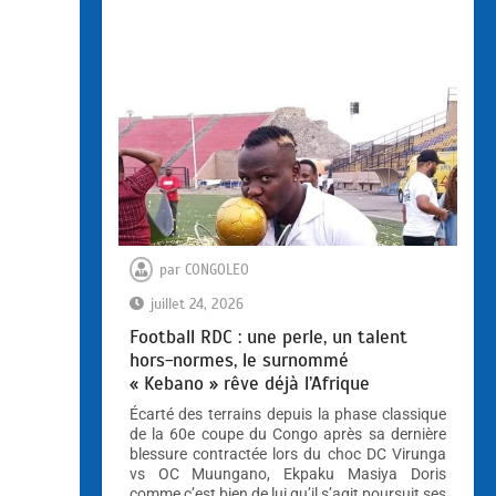
par
CONGOLEO
juillet 24, 2026
Football RDC : une perle, un talent
hors-normes, le surnommé
« Kebano » rêve déjà l’Afrique
Écarté des terrains depuis la phase classique
de la 60e coupe du Congo après sa dernière
blessure contractée lors du choc DC Virunga
vs OC Muungano, Ekpaku Masiya Doris
comme c’est bien de lui qu’il s’agit poursuit ses