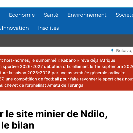
Economie
Santé
Environnement
Sociét
 Innovation
Insolites
Bukavu,
lent hors-normes, le surnommé « Kebano » rêve déjà l’Afrique
 sportive 2026-2027 débutera officiellement le 1er septembre 202
ôture la saison 2025-2026 par une assemblée générale ordinaire.
 une compétition de football pour faire rayonner le sport chez nou
au chevet de l’orphelinat Amatu de Turunga
le site minier de Ndilo,
le bilan