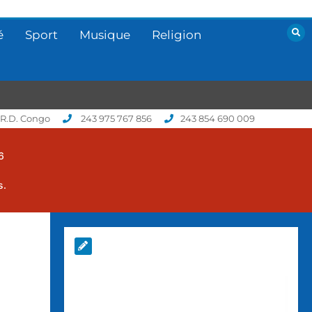
é
Sport
Musique
Religion
 R.D. Congo
243 975 767 856
243 854 690 009
6
s.