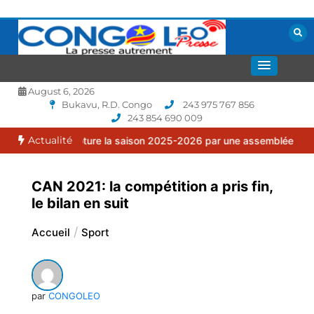
Aller
au
contenu
La presse autrement
CONGOLEO
August 6, 2026
Bukavu, R.D. Congo
243 975 767 856
243 854 690 009
Actualité
 clôture la saison 2025-2026 par une assemblée générale ordinaire
CAN 2021: la compétition a pris fin,
le bilan en suit
Accueil
Sport
par
CONGOLEO