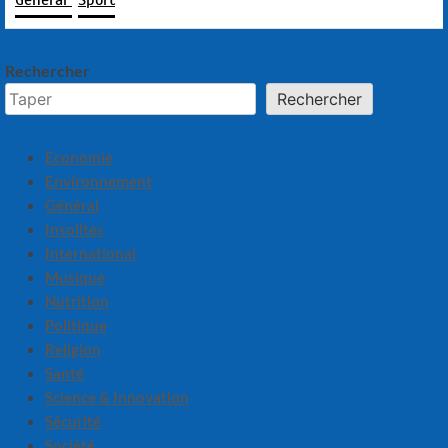
Général
Sport
Rechercher
Rechercher
Economie
Environnement
Général
Insolites
International
Musique
Nutrition
Politique
Religion
Santé
Science & Innovation
Sécurité
Société