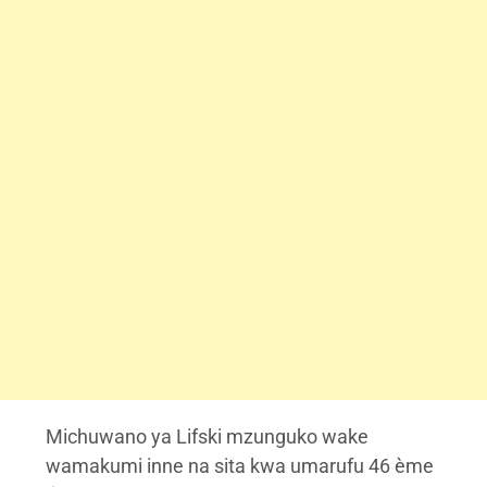
Michuwano ya Lifski mzunguko wake
wamakumi inne na sita kwa umarufu 46 ème