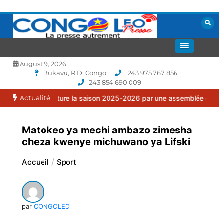
Aller
au
contenu
La presse autrement
CONGOLEO
August 9, 2026
Bukavu, R.D. Congo
243 975 767 856
243 854 690 009
Actualité
clôture la saison 2025-2026 par une assemblée générale ordinaire.
Matokeo ya mechi ambazo zimesha
cheza kwenye michuwano ya Lifski
Accueil
Sport
par
CONGOLEO