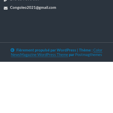
Congoleo2021@gmail.com
Fièrement propulsé par WordPress
|
Thème :
Color
NewsMagazine WordPress Theme
par
Postmagthemes