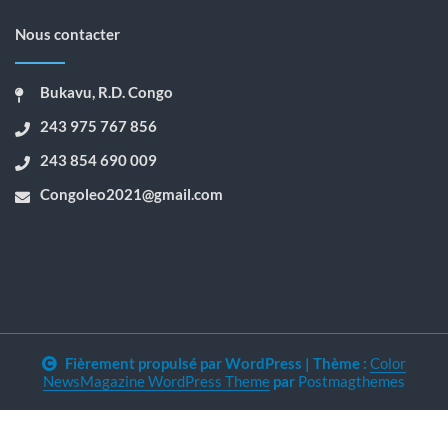
Nous contacter
Bukavu, R.D. Congo
243 975 767 856
243 854 690 009
Congoleo2021@gmail.com
Fièrement propulsé par WordPress
|
Thème :
Color
NewsMagazine WordPress Theme
par
Postmagthemes