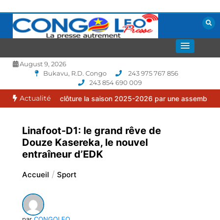
Aller
au
contenu
La presse autrement
CONGOLEO
August 9, 2026
Bukavu, R.D. Congo
243 975 767 856
243 854 690 009
Actualité
ilia clôture la saison 2025-2026 par une assemblée générale ordin
Linafoot-D1: le grand rêve de
Douze Kasereka, le nouvel
entraîneur d’EDK
Accueil
Sport
par
CONGOLEO