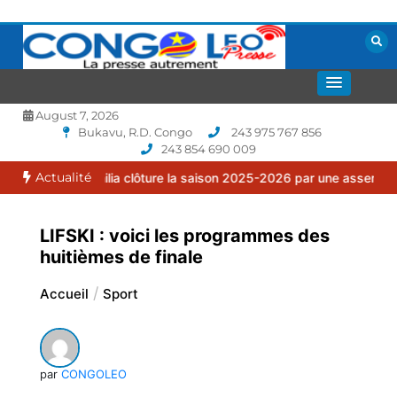
Aller
au
contenu
La presse autrement
CONGOLEO
August 7, 2026
Bukavu, R.D. Congo
243 975 767 856
243 854 690 009
Actualité
Familia clôture la saison 2025-2026 par une assemblée générale or
LIFSKI : voici les programmes des
huitièmes de finale
Accueil
Sport
par
CONGOLEO