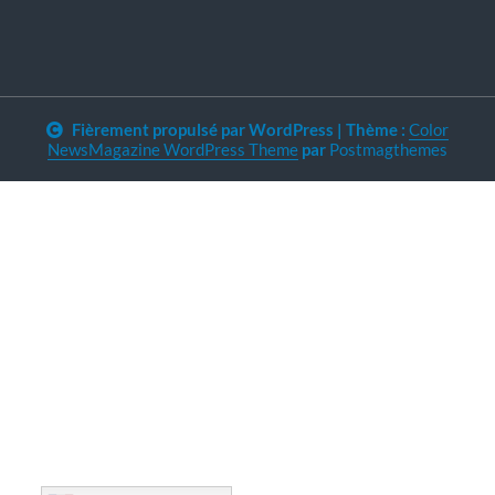
Fièrement propulsé par WordPress
|
Thème :
Color
NewsMagazine WordPress Theme
par
Postmagthemes