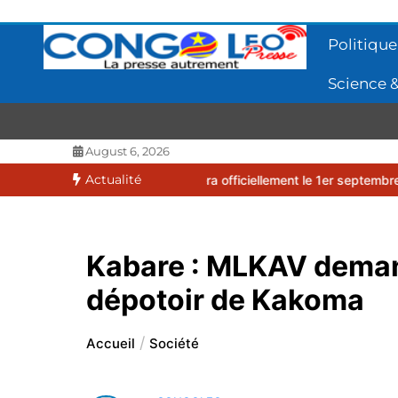
Aller
au
Politique
contenu
Science &
CONGOLEO
La presse autrement
August 6, 2026
Actualité
 2026-2027 débutera officiellement le 1er septembre 2026
EUFBUK 
Kabare : MLKAV demand
dépotoir de Kakoma
Accueil
Société