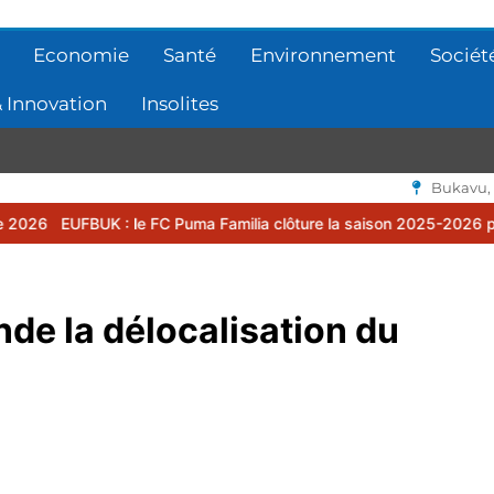
Economie
Santé
Environnement
Sociét
 Innovation
Insolites
Bukavu,
: le FC Puma Familia clôture la saison 2025-2026 par une assemblé
e la délocalisation du