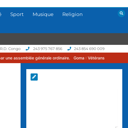
é
Sport
Musique
Religion
 R.D. Congo
243 975 767 856
243 854 690 009
e générale ordinaire.
Goma : Vétérans Cup 2026 -2027, une compéti