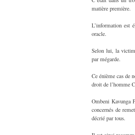
matière première.
L’information est 
oracle.
Selon lui, la victi
par mégarde.
Ce énième cas de no
droit de l’homme 
Ombeni Kavunga Pla
concernés de remett
décrié par tous.
Il est ainsi recomm