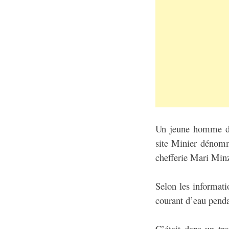
Un jeune homme d’u
site Minier dénom
chefferie Mari Min
Selon les informati
courant d’eau pendan
C’était dans un tro