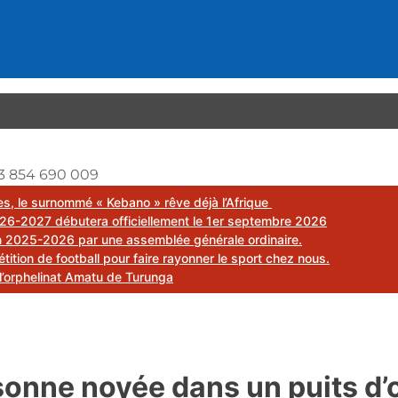
3 854 690 009
mes, le surnommé « Kebano » rêve déjà l’Afrique
26-2027 débutera officiellement le 1er septembre 2026
on 2025-2026 par une assemblée générale ordinaire.
ion de football pour faire rayonner le sport chez nous.
l’orphelinat Amatu de Turunga
sonne noyée dans un puits d’