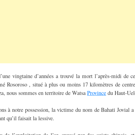
ne vingtaine d’années a trouvé la mort l’après-midi de c
mé Rosoroso , situé à plus ou moins 17 kilomètres de cen
za, nous sommes en territoire de Watsa
Province
du Haut-Uel
ons à notre possession, la victime du nom de Bahati Jovial a
t qu’il faisait la lessive.
u de l’exploitation de l’or, creusé par des sujets chinois, et