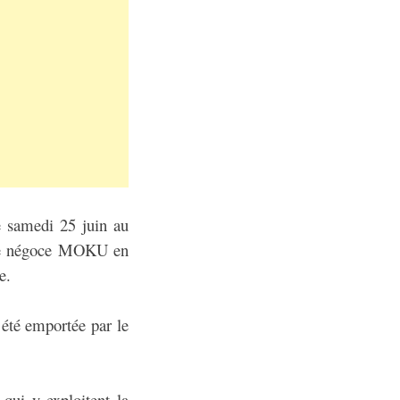
e samedi 25 juin au
tre négoce MOKU en
e.
 été emportée par le
 qui y exploitent la