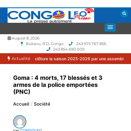
Aller
au
contenu
La presse autrement
CONGOLEO
August 8, 2026
Bukavu, R.D. Congo
243 975 767 856
243 854 690 009
Actualité
lia clôture la saison 2025-2026 par une assemblée générale ordina
Goma : 4 morts, 17 blessés et 3
armes de la police emportées
(PNC)
Accueil
Société
par
CONGOLEO