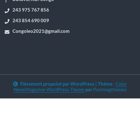
243 975 767 856
243 854 690 009
Congoleo2021@gmail.com
Fièrement propulsé par WordPress
|
Thème :
Color
NewsMagazine WordPress Theme
par
Postmagthemes