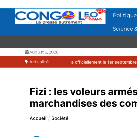
Aller
au
Politique
contenu
Science &
CONGOLEO
La presse autrement
August 6, 2026
Actualité
2026-2027 débutera officiellement le 1er septembre 2026
EUFBUK 
Fizi : les voleurs arm
marchandises des co
Accueil
Société