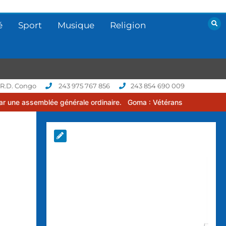
é
Sport
Musique
Religion
 R.D. Congo
243 975 767 856
243 854 690 009
 générale ordinaire.
Goma : Vétérans Cup 2026 -2027, une compétit