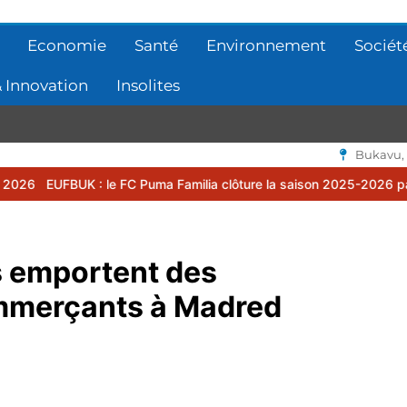
Economie
Santé
Environnement
Sociét
 Innovation
Insolites
Bukavu,
: le FC Puma Familia clôture la saison 2025-2026 par une assemblée
és emportent des
mmerçants à Madred