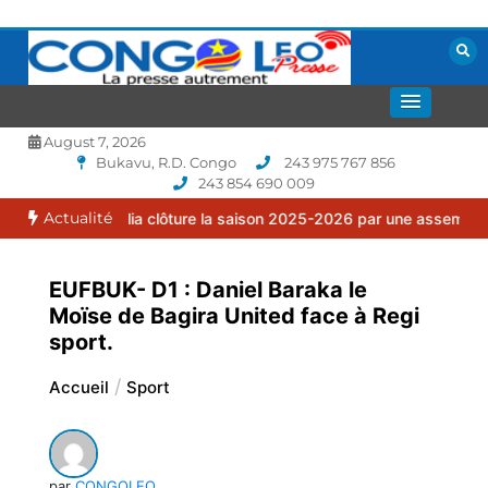
Aller
au
contenu
La presse autrement
CONGOLEO
August 7, 2026
Bukavu, R.D. Congo
243 975 767 856
243 854 690 009
Actualité
amilia clôture la saison 2025-2026 par une assemblée générale ord
EUFBUK- D1 : Daniel Baraka le
Moïse de Bagira United face à Regi
sport.
Accueil
Sport
par
CONGOLEO