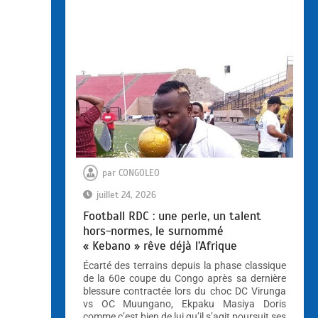
par
CONGOLEO
juillet 24, 2026
Football RDC : une perle, un talent
hors-normes, le surnommé
« Kebano » rêve déjà l’Afrique
Écarté des terrains depuis la phase classique
de la 60e coupe du Congo après sa dernière
blessure contractée lors du choc DC Virunga
vs OC Muungano, Ekpaku Masiya Doris
comme c’est bien de lui qu’il s’agit poursuit ses