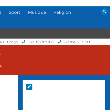
é
Sport
Musique
Religion
 R.D. Congo
243 975 767 856
243 854 690 009
6
s.