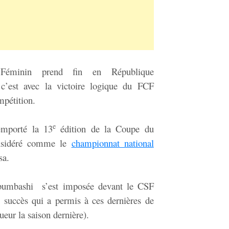
 Féminin prend fin en République
’est avec la victoire logique du FCF
mpétition.
e
emporté la 13
édition de la Coupe du
nsidéré comme le
championnat national
sa.
ubumbashi s’est imposée devant le CSF
n succès qui a permis à ces dernières de
ur la saison dernière).