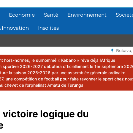
Economie
Santé
Environnement
Sociét
 Innovation
Insolites
Bukavu,
lent hors-normes, le surnommé « Kebano » rêve déjà l’Afrique
 sportive 2026-2027 débutera officiellement le 1er septembre 202
ôture la saison 2025-2026 par une assemblée générale ordinaire.
 une compétition de football pour faire rayonner le sport chez nou
au chevet de l’orphelinat Amatu de Turunga
victoire logique du
e