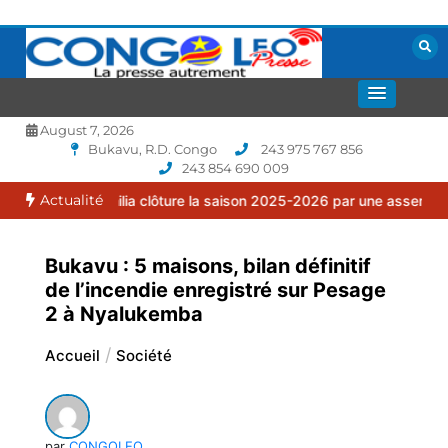
Aller
au
contenu
La presse autrement
CONGOLEO
August 7, 2026
Bukavu, R.D. Congo
243 975 767 856
243 854 690 009
Actualité
 Familia clôture la saison 2025-2026 par une assemblée générale o
Bukavu : 5 maisons, bilan définitif
de l’incendie enregistré sur Pesage
2 à Nyalukemba
Accueil
Société
par
CONGOLEO