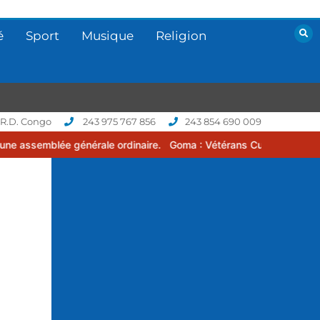
é
Sport
Musique
Religion
 R.D. Congo
243 975 767 856
243 854 690 009
e ordinaire.
Goma : Vétérans Cup 2026 -2027, une compétition de f