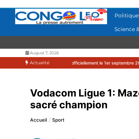
Aller
au
Politique
contenu
Science &
CONGOLEO
La presse autrement
August 7, 2026
Actualité
7 débutera officiellement le 1er septembre 2026
EUFBUK : le FC P
Vodacom Ligue 1: Maz
sacré champion
Accueil
Sport