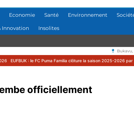
Economie
Santé
Environnement
Sociét
 Innovation
Insolites
Bukavu,
uma Familia clôture la saison 2025-2026 par une assemblée général
embe officiellement