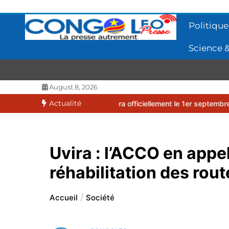
Aller
au
Politique
contenu
Science &
CONGOLEO
La presse autrement
August 8, 2026
Actualité
6-2027 débutera officiellement le 1er septembre 2026
EUFBUK : le
Uvira : l’ACCO en appel
réhabilitation des rout
Accueil
Société