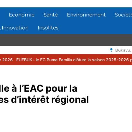
Economie
Santé
Environnement
Sociét
 Innovation
Insolites
Bukavu,
 FC Puma Familia clôture la saison 2025-2026 par une assemblée gé
le à l’EAC pour la
es d’intérêt régional