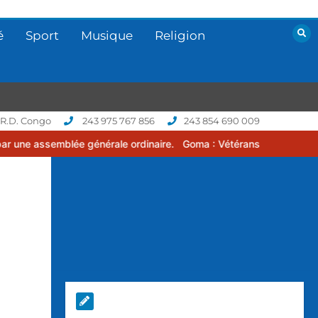
é
Sport
Musique
Religion
 R.D. Congo
243 975 767 856
243 854 690 009
nérale ordinaire.
Goma : Vétérans Cup 2026 -2027, une compétition