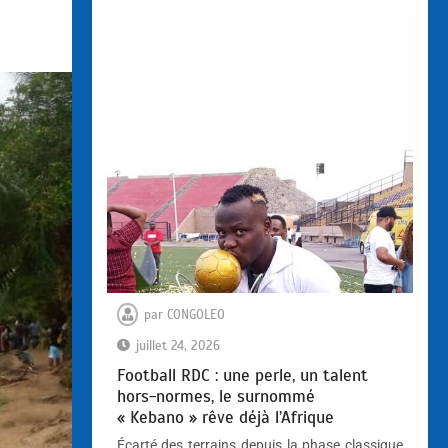
par
CONGOLEO
juillet 24, 2026
Football RDC : une perle, un talent
hors-normes, le surnommé
« Kebano » rêve déjà l’Afrique
Écarté des terrains depuis la phase classique