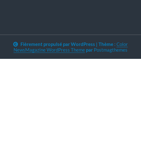
Fièrement propulsé par WordPress
|
Thème :
Color
NewsMagazine WordPress Theme
par
Postmagthemes