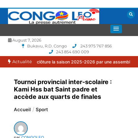
Aller
au
contenu
La presse autrement
CONGOLEO
August 7, 2026
Bukavu, R.D. Congo
243 975 767 856
243 854 690 009
Actualité
ilia clôture la saison 2025-2026 par une assemblée générale ordin
Tournoi provincial inter-scolaire :
Kami Hss bat Saint padre et
accède aux quarts de finales
Accueil
Sport
par
CONGOLEO