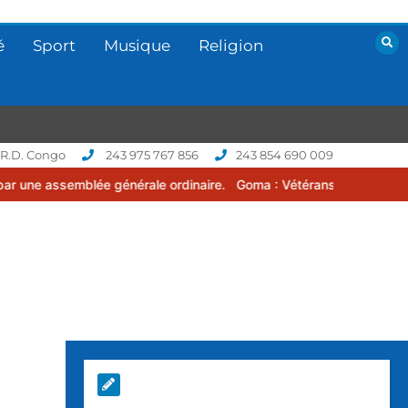
é
Sport
Musique
Religion
 R.D. Congo
243 975 767 856
243 854 690 009
blée générale ordinaire.
Goma : Vétérans Cup 2026 -2027, une comp