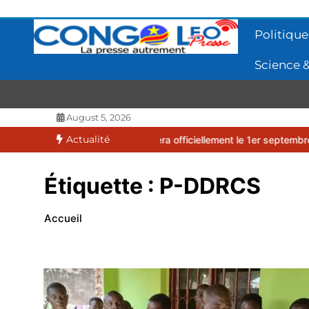
Aller
au
Politique
contenu
Science &
CONGOLEO
La presse autrement
August 5, 2026
Actualité
ve 2026-2027 débutera officiellement le 1er septembre 2026
EUFB
Étiquette :
P-DDRCS
Accueil