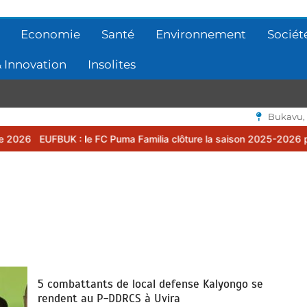
Economie
Santé
Environnement
Sociét
 Innovation
Insolites
Bukavu,
UK : le FC Puma Familia clôture la saison 2025-2026 par une assem
5 combattants de local defense Kalyongo se
rendent au P-DDRCS à Uvira