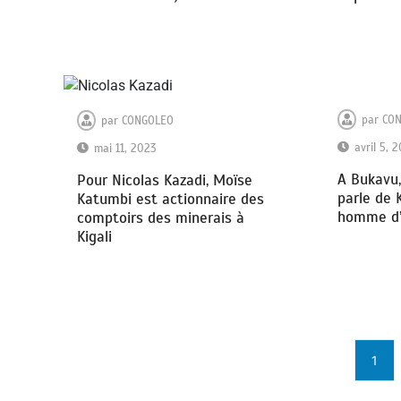
par
CO
par
CONGOLEO
avril 5, 
mai 11, 2023
A Bukavu
Pour Nicolas Kazadi, Moïse
parle de
Katumbi est actionnaire des
homme d’
comptoirs des minerais à
Kigali
1