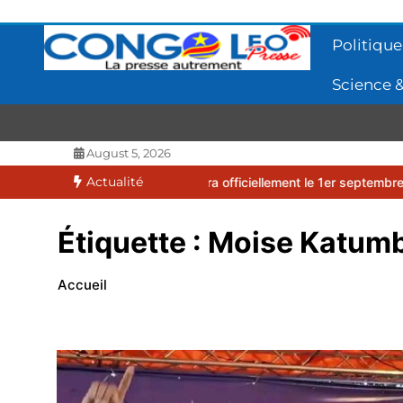
Aller
au
Politique
contenu
Science &
CONGOLEO
La presse autrement
August 5, 2026
Actualité
026-2027 débutera officiellement le 1er septembre 2026
EUFBUK : 
Étiquette :
Moise Katumb
Accueil