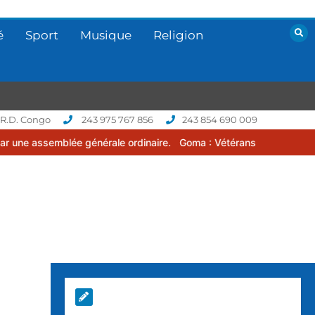
é
Sport
Musique
Religion
 R.D. Congo
243 975 767 856
243 854 690 009
générale ordinaire.
Goma : Vétérans Cup 2026 -2027, une compétiti