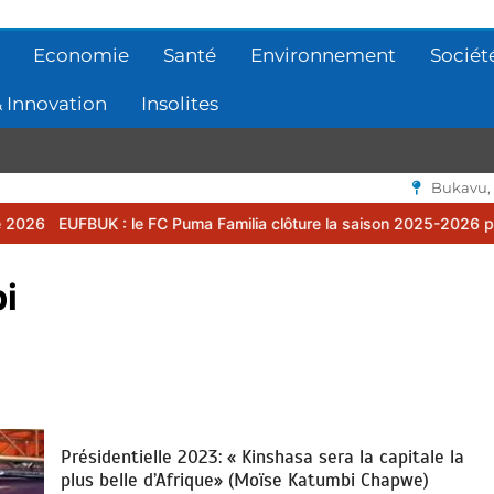
Economie
Santé
Environnement
Sociét
 Innovation
Insolites
Bukavu,
le FC Puma Familia clôture la saison 2025-2026 par une assemblée 
i
Présidentielle 2023: « Kinshasa sera la capitale la
plus belle d’Afrique» (Moïse Katumbi Chapwe)