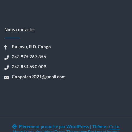
Nous contacter
Bukavu, R.D. Congo
243 975 767 856
243 854 690 009
Congoleo2021@gmail.com
Fièrement propulsé par WordPress
|
Thème :
Color
NewsMagazine WordPress Theme
par
Postmagthemes