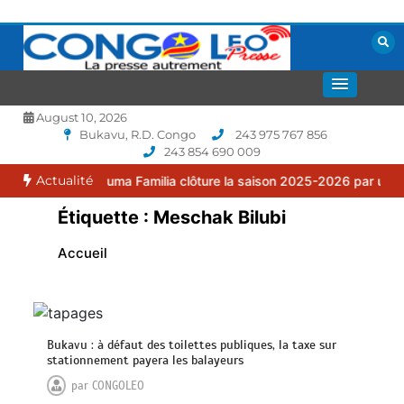
Aller
au
contenu
La presse autrement
CONGOLEO
August 10, 2026
Bukavu, R.D. Congo
243 975 767 856
243 854 690 009
Actualité
 : le FC Puma Familia clôture la saison 2025-2026 par une assembl
Étiquette :
Meschak Bilubi
Accueil
Bukavu : à défaut des toilettes publiques, la taxe sur
stationnement payera les balayeurs
par
CONGOLEO