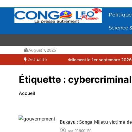
Aller
au
Politique
contenu
Science &
CONGOLEO
La presse autrement
August 7, 2026
Actualité
27 débutera officiellement le 1er septembre 2026
EUFBUK : le FC
Étiquette :
cybercriminal
Accueil
Bukavu : Songa Miletu victime d
par
CONGOLEO