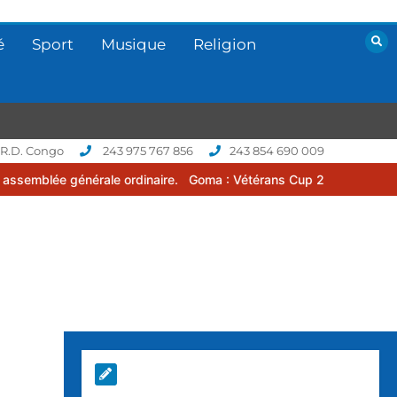
é
Sport
Musique
Religion
 R.D. Congo
243 975 767 856
243 854 690 009
ale ordinaire.
Goma : Vétérans Cup 2026 -2027, une compétition de 