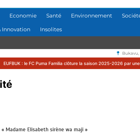
Economie
Santé
Environnement
Sociét
 Innovation
Insolites
Bukavu,
 Puma Familia clôture la saison 2025-2026 par une assemblée génér
ité
e « Madame Elisabeth sirène wa maji »