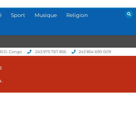
é
Sport
Musique
Religion
 R.D. Congo
243 975 767 856
243 854 690 009
6
s.