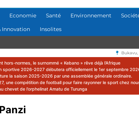
Economie
Santé
Environnement
Sociét
 Innovation
Insolites
Bukavu,
lent hors-normes, le surnommé « Kebano » rêve déjà l’Afrique
 sportive 2026-2027 débutera officiellement le 1er septembre 202
ôture la saison 2025-2026 par une assemblée générale ordinaire.
 une compétition de football pour faire rayonner le sport chez nou
au chevet de l’orphelinat Amatu de Turunga
Panzi