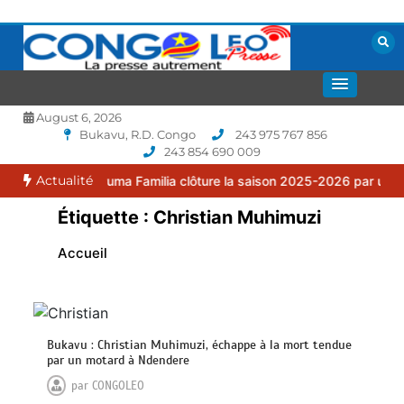
Aller
au
contenu
La presse autrement
CONGOLEO
August 6, 2026
Bukavu, R.D. Congo
243 975 767 856
243 854 690 009
Actualité
 : le FC Puma Familia clôture la saison 2025-2026 par une assembl
Étiquette :
Christian Muhimuzi
Accueil
Bukavu : Christian Muhimuzi, échappe à la mort tendue
par un motard à Ndendere
par
CONGOLEO