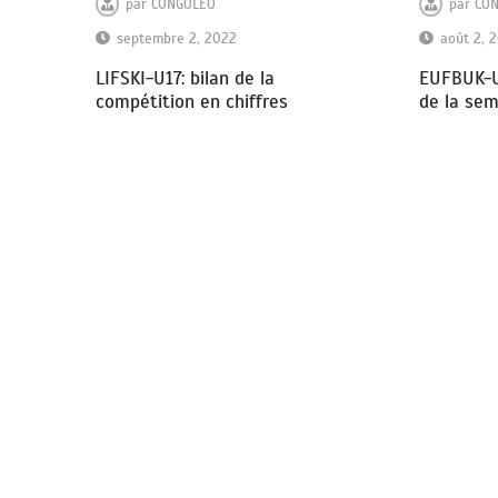
par
CO
par
CONGOLEO
août 2, 
septembre 2, 2022
EUFBUK-U1
LIFSKI-U17: bilan de la
de la se
compétition en chiffres