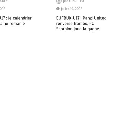
NGOLEO
par
CONGOLEO
2022
juillet 19, 2022
7 : le calendrier
EUFBUK-U17 : Panzi United
maine remanié
renverse Irambo, FC
Scorpion joue la gagne