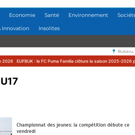
Economie
Santé
Environnement
Sociét
 Innovation
Insolites
Bukavu,
UK : le FC Puma Familia clôture la saison 2025-2026 par une assemb
 U17
Championnat des jeunes: la compétition débute ce
vendredi