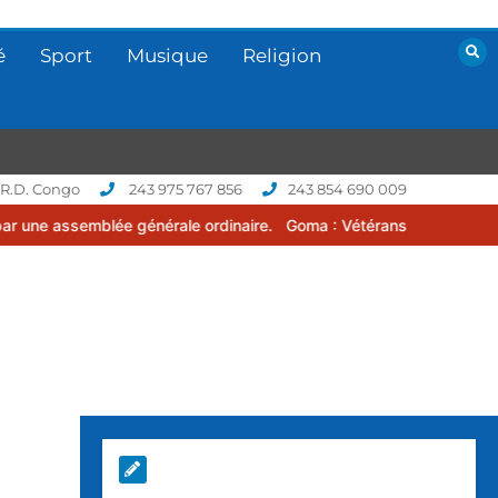
é
Sport
Musique
Religion
 R.D. Congo
243 975 767 856
243 854 690 009
lée générale ordinaire.
Goma : Vétérans Cup 2026 -2027, une compé