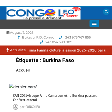
Aller
au
contenu
La presse autrement
CONGOLEO
August 7, 2026
Bukavu, R.D. Congo
243 975 767 856
243 854 690 009
Actualité
 : le FC Puma Familia clôture la saison 2025-2026 par une assemblé
Étiquette :
Burkina Faso
Accueil
CAN 2021/Groupe A : le Cameroun et le Burkina passent,
Cap Vert attend
par
CONGOLEO