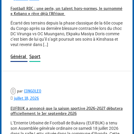
Football RDC : une perle, un talent hors-normes, le surnommé
« Kebano » rêve déjà l’Afrique
Écarté des terrains depuis la phase classique de la 60e coupe
du Congo après sa dernière blessure contractée lors du choc
DC Virunga vs OC Muungano, Ekpaku Masiya Doris comme
c’est bien de lui qu’il s’agit poursuit ses soins à Kinshasa et
veut revenir dans […]
Général
Sport
par
CONGOLEO
juillet 18, 2026
EUFBUK a annoncé que la saison sportive 2026-2027 débutera
officiellement le 1er septembre 2026
L’Entente Urbaine de Football de Bukavu (EUFBUK) a tenu
son Assemblée générale ordinaire ce samedi 18 juillet 2026
dans la salle Letty, située dans la commune d’Ibanda. Cette