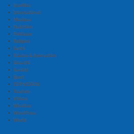
Insolites
International
Musique
Nutrition
Politique
Religion
Santé
Science & Innovation
Sécurité
Société
Sport
TOP VIDEOS
Tourism
Videos
Weather
WordPress
World