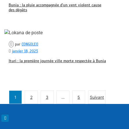
Bunia : la pluie accompagnée d’un vent violent cause
des dégâts
par
CONGOLEO
janvier 18, 2023
Ituri : la première journée ville morte respectée à Bunia
1
2
3
…
5
Suivant