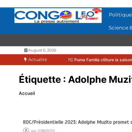
Aller
au
Politique
contenu
Science &
CONGOLEO
La presse autrement
August 6, 2026
Actualité
 2026
EUFBUK : le FC Puma Familia clôture la saison 2025-2026 par
Étiquette :
Adolphe Muzi
Accueil
RDC/Présidentielle 2023: Adolphe Muzito promet de
par
CONGOLEO