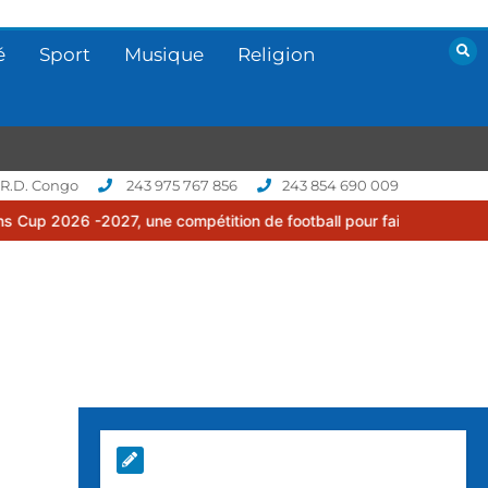
é
Sport
Musique
Religion
 R.D. Congo
243 975 767 856
243 854 690 009
, une compétition de football pour faire rayonner le sport chez no