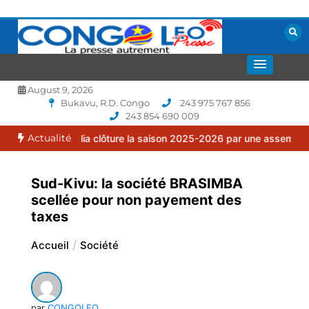
Aller
au
contenu
La presse autrement
CONGOLEO
August 9, 2026
Bukavu, R.D. Congo
243 975 767 856
243 854 690 009
Actualité
 Familia clôture la saison 2025-2026 par une assemblée générale or
Sud-Kivu: la société BRASIMBA
scellée pour non payement des
taxes
Accueil
Société
par
CONGOLEO