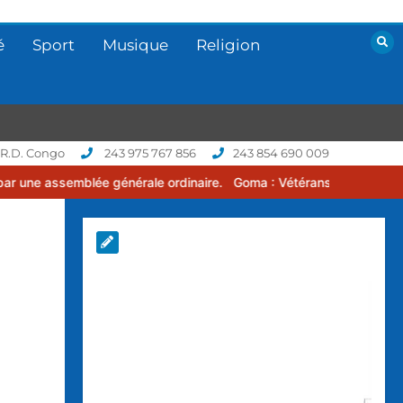
é
Sport
Musique
Religion
 R.D. Congo
243 975 767 856
243 854 690 009
e générale ordinaire.
Goma : Vétérans Cup 2026 -2027, une compéti