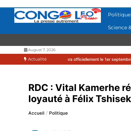
Aller
au
Politique
contenu
Science &
CONGOLEO
La presse autrement
August 7, 2026
Actualité
 2026-2027 débutera officiellement le 1er septembre 2026
EUFBUK 
RDC : Vital Kamerhe ré
loyauté à Félix Tshise
Accueil
Politique