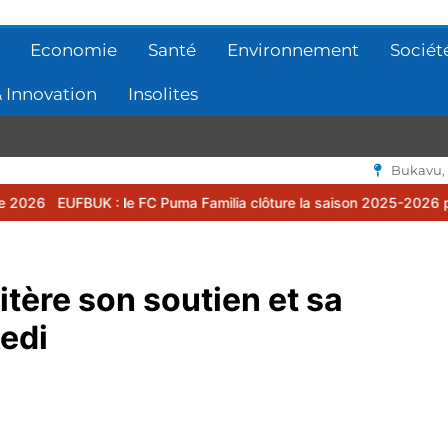
Economie
Santé
Environnement
Sociét
 Innovation
Insolites
Bukavu,
: le FC Puma Familia clôture la saison 2025-2026 par une assemblé
itère son soutien et sa
kedi