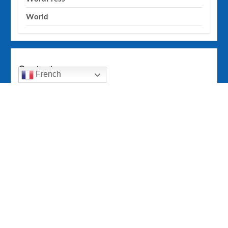
World
Contact
French
DIRECTION |REDACTION
Tel: (+243) 975 767 856
Tel: (+243) 854 690 009
Email:
Congoleo2021@gmail.com