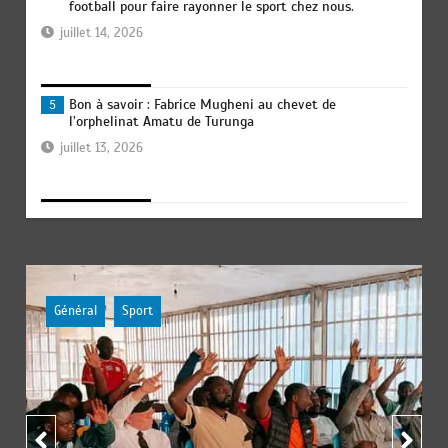
football pour faire rayonner le sport chez nous.
juillet 14, 2026
Bon à savoir : Fabrice Mugheni au chevet de
5
l’orphelinat Amatu de Turunga
juillet 13, 2026
EUFBUK : le FC Klass Académie a tenu son assemblée
6
générale ordinaire, conformément à ses obligations
statutaires.
juillet 11, 2026
Général
Sport
Football RDC : une perle, un talent hors-normes, le
1
surnommé « Kebano » rêve déjà l’Afrique
juillet 24, 2026