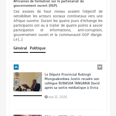
Africaines de formation sur le partenariat du
conduire le Ministère de l’industrie
gouvernement ouvert (OGP).
en ce moment très décisif.
Ces assises de haut niveau avaient l’objectif de
sensibiliser les acteurs sociaux continataux vers une
octobre 25, 2025
Afrique ouverte. Durant les quatre jours d’échange les
SHABUNDA : La jeunesse plaide pour
participants ont eu à traiter de quatre points à savoir
la réhabilitation des infrastructures
participation et informations, anti-corruption,
RDC: à qui réellement profite la
sportives
gouvernement ouvert et la communauté OGP élargie.
récente démission de Vital Kamerhe
Le […]
à l’A.N?
mars 16, 2026
Général
Politique
septembre 24, 2025
Le Député Provincial Rukingir
Munguakonkwa Justin recadre son
collègue BUBASHA TANGANIA David
après sa sortie médiatique à Uvira
mai 12, 2026