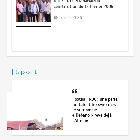
RDC : Le COREP défend la
constitution du 18 février 2006
mars 6, 2026
RDC : Gilbert Kabanda une figure de
proue et un modèle d’excellence
pour la jeunesse congolaise pouvant
conduire le Ministère de l’industrie
Sport
en ce moment très décisif.
octobre 25, 2025
Football RDC : une perle,
RDC: à qui réellement profite la
un talent hors-normes,
récente démission de Vital Kamerhe
le surnommé
à l’A.N?
« Kebano » rêve déjà
l’Afrique
septembre 24, 2025