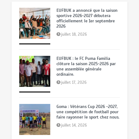
EUFBUK a annoncé que la saison
Le Député Provincial Rukingir
sportive 2026-2027 débutera
Munguakonkwa Justin recadre son
officiellement le 1er septembre
collègue BUBASHA TANGANIA David
2026
après sa sortie médiatique à Uvira
juillet 18, 2026
mai 12, 2026
EUFBUK : le FC Puma Familia
clôture la saison 2025-2026 par
RDC : Le COREP défend la
une assemblée générale
constitution du 18 février 2006
ordinaire.
mars 6, 2026
juillet 17, 2026
Goma : Vétérans Cup 2026 -2027,
une compétition de football pour
faire rayonner le sport chez nous.
juillet 14, 2026