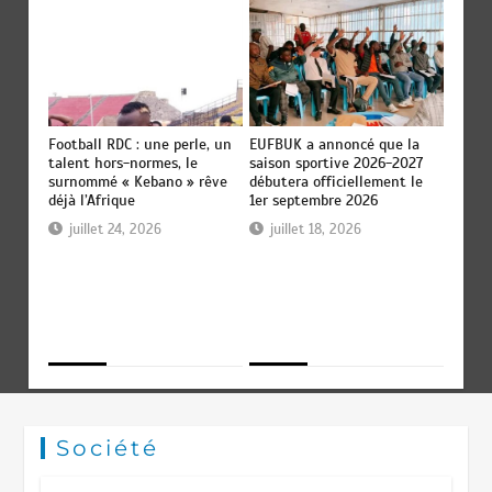
Football RDC : une perle, un
EUFBUK a annoncé que la
EUFBU
talent hors-normes, le
saison sportive 2026-2027
clôtur
surnommé « Kebano » rêve
débutera officiellement le
par u
nt à
déjà l’Afrique
1er septembre 2026
ordina
ires.
juillet 24, 2026
juillet 18, 2026
jui
Société