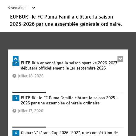
statutaires.
3 semaines
juillet 11, 2026
EUFBUK : le FC Puma Familia clôture la saison
2025-2026 par une assemblée générale ordinaire.
Football RDC : une perle, un talent hors-normes, le
1
surnommé « Kebano » rêve déjà l’Afrique
juillet 24, 2026
EUFBUK a annoncé que la saison sportive 2026-2027
2
débutera officiellement le 1er septembre 2026
juillet 18, 2026
EUFBUK : le FC Puma Familia clôture la saison 2025-
3
2026 par une assemblée générale ordinaire.
juillet 17, 2026
Goma : Vétérans Cup 2026 -2027, une compétition de
4