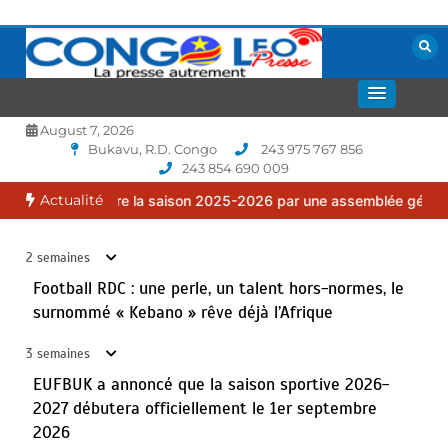
Aller
au
contenu
EUFBUK : le FC Puma Familia clôture la saison 2025-
3
2026 par une assemblée générale ordinaire.
La presse autrement
CONGOLEO
juillet 17, 2026
August 7, 2026
Bukavu, R.D. Congo
243 975 767 856
243 854 690 009
Goma : Vétérans Cup 2026 -2027, une compétition de
4
Actualité
a saison 2025-2026 par une assemblée générale ordinaire.
Goma : 
football pour faire rayonner le sport chez nous.
juillet 14, 2026
2 semaines
Football RDC : une perle, un talent hors-normes, le
Bon à savoir : Fabrice Mugheni au chevet de
surnommé « Kebano » rêve déjà l’Afrique
5
l’orphelinat Amatu de Turunga
juillet 13, 2026
3 semaines
EUFBUK a annoncé que la saison sportive 2026-
2027 débutera officiellement le 1er septembre
EUFBUK : le FC Klass Académie a tenu son assemblée
6
2026
générale ordinaire, conformément à ses obligations