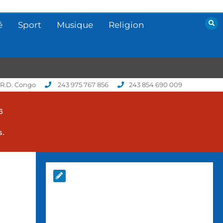
é
Sport
Musique
Religion
 R.D. Congo
243 975 767 856
243 854 690 009
6
s.