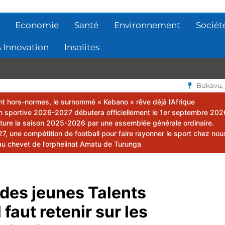
Economie
Santé
Environnement
Sociét
 Innovation
Insolites
Bukavu,
lent hors-normes, le surnommé « Kebano » rêve déjà l’Afrique
 sportive 2026-2027 débutera officiellement le 1er septembre 202
ôture la saison 2025-2026 par une assemblée générale ordinaire.
 une compétition de football pour faire rayonner le sport chez nou
au chevet de l’orphelinat Amatu de Turunga
 des jeunes Talents
 faut retenir sur les