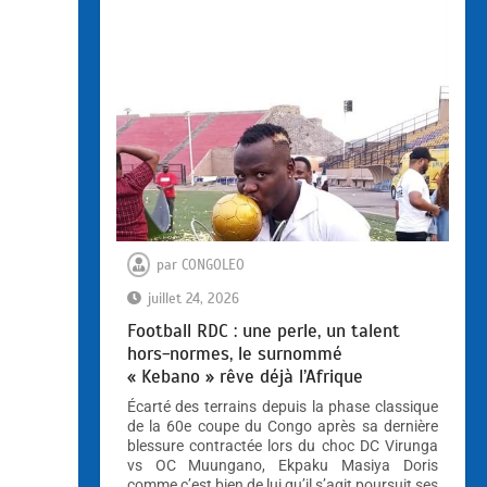
par
CONGOLEO
juillet 24, 2026
Football RDC : une perle, un talent
hors-normes, le surnommé
« Kebano » rêve déjà l’Afrique
Écarté des terrains depuis la phase classique
de la 60e coupe du Congo après sa dernière
blessure contractée lors du choc DC Virunga
vs OC Muungano, Ekpaku Masiya Doris
comme c’est bien de lui qu’il s’agit poursuit ses