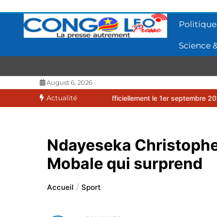
Aller
au
Politique
contenu
Science &
CONGOLEO
La presse autrement
August 6, 2026
Actualité
27 débutera officiellement le 1er septembre 2026
EUFBUK : le FC 
Ndayeseka Christophe
Mobale qui surprend
Accueil
Sport