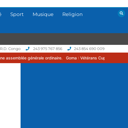
é
Sport
Musique
Religion
 R.D. Congo
243 975 767 856
243 854 690 009
le ordinaire.
Goma : Vétérans Cup 2026 -2027, une compétition de f