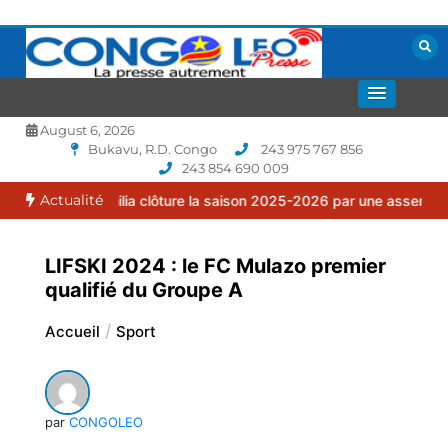
Aller
au
contenu
La presse autrement
CONGOLEO
August 6, 2026
Bukavu, R.D. Congo
243 975 767 856
243 854 690 009
Actualité
uma Familia clôture la saison 2025-2026 par une assemblée générale
LIFSKI 2024 : le FC Mulazo premier
qualifié du Groupe A
Accueil
Sport
par
CONGOLEO