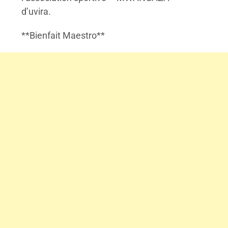
d’uvira.
**Bienfait Maestro**