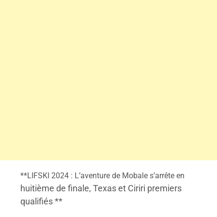
**LIFSKI 2024 : L’aventure de Mobale s’arrête en
huitième de finale, Texas et Ciriri premiers
qualifiés **