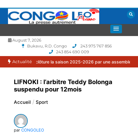
Aller
au
contenu
La presse autrement
CONGOLEO
August 7, 2026
Bukavu, R.D. Congo
243 975 767 856
243 854 690 009
Actualité
lia clôture la saison 2025-2026 par une assemblée générale ordina
LIFNOKI : l’arbitre Teddy Bolonga
suspendu pour 12mois
Accueil
Sport
par
CONGOLEO