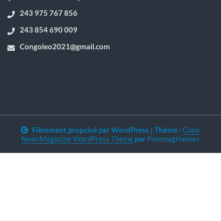
243 975 767 856
243 854 690 009
Congoleo2021@gmail.com
Fièrement propulsé par WordPress
|
Thème :
Color
NewsMagazine WordPress Theme
par
Postmagthemes