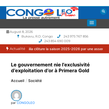
Aller
au
contenu
La presse autrement
CONGOLEO
August 8, 2026
Bukavu, R.D. Congo
243 975 767 856
243 854 690 009
Actualité
Familia clôture la saison 2025-2026 par une assemblée générale or
Le gouvernement nie l’exclusivité
d’exploitation d’or à Primera Gold
Accueil
Société
par
CONGOLEO