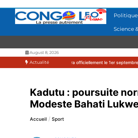
Aller
au
Politique
contenu
Science &
CONGOLEO
La presse autrement
August 8, 2026
Actualité
27 débutera officiellement le 1er septembre 2026
EUFBUK : le FC
Kadutu : poursuite no
Modeste Bahati Lukw
Accueil
Sport