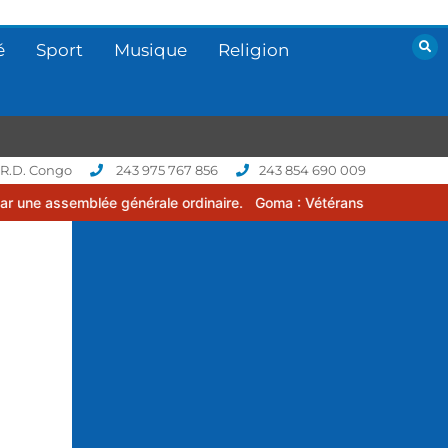
é
Sport
Musique
Religion
 R.D. Congo
243 975 767 856
243 854 690 009
ale ordinaire.
Goma : Vétérans Cup 2026 -2027, une compétition de 