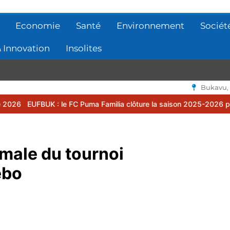
Economie
Santé
Environnement
Sociét
 Innovation
Insolites
Bukavu,
 Puma Familia clôture la saison 2025-2026 par une assemblée génér
rmale du tournoi
ebo