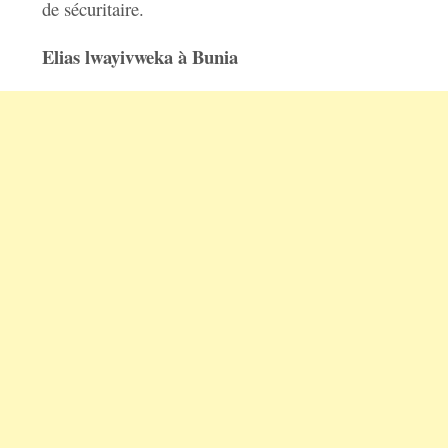
de sécuritaire.
Elias lwayivweka à Bunia