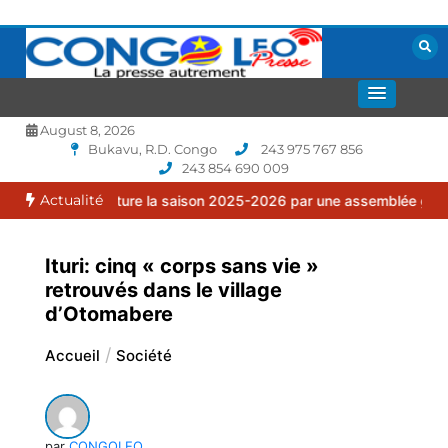
Aller
au
contenu
La presse autrement
CONGOLEO
August 8, 2026
Bukavu, R.D. Congo
243 975 767 856
243 854 690 009
Actualité
clôture la saison 2025-2026 par une assemblée générale ordinaire.
Ituri: cinq « corps sans vie »
retrouvés dans le village
d’Otomabere
Accueil
Société
par
CONGOLEO